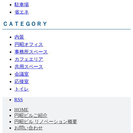
駐車場
省エネ
ＣＡＴＥＧＯＲＹ
内装
円昭オフィス
事務所スペース
カフェエリア
共用スペース
会議室
応接室
トイレ
RSS
HOME
円昭ビルご紹介
円昭ビル リノベーション概要
お問い合わせ