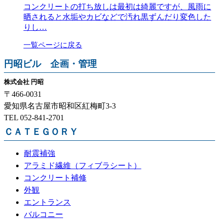
コンクリートの打ち放しは最初は綺麗ですが、風雨に
晒されると水垢やカビなどで汚れ黒ずんだり変色した
りし…
一覧ページに戻る
円昭ビル 企画・管理
株式会社 円昭
〒466-0031
愛知県名古屋市昭和区紅梅町3-3
TEL 052-841-2701
ＣＡＴＥＧＯＲＹ
耐震補強
アラミド繊維（フィブラシート）
コンクリート補修
外観
エントランス
バルコニー