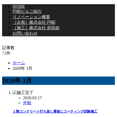
HOME
円昭ビルご紹介
リノベーション概要
［企画］株式会社 円昭
［施工］株式会社 前田組
お問い合わせ
記事数
72
件
ホーム
2020年 3月
2020年 3月
2020.03.17
外観
１階コンクリート打ち放し看板にコーティング試験施工