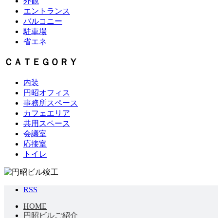
外観
エントランス
バルコニー
駐車場
省エネ
ＣＡＴＥＧＯＲＹ
内装
円昭オフィス
事務所スペース
カフェエリア
共用スペース
会議室
応接室
トイレ
RSS
HOME
円昭ビルご紹介