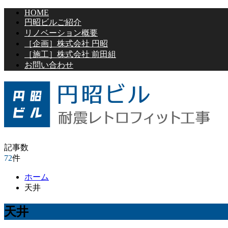
HOME
円昭ビルご紹介
リノベーション概要
［企画］株式会社 円昭
［施工］株式会社 前田組
お問い合わせ
記事数
72
件
ホーム
天井
天井