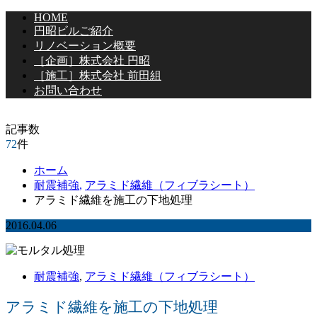
HOME
円昭ビルご紹介
リノベーション概要
［企画］株式会社 円昭
［施工］株式会社 前田組
お問い合わせ
記事数
72
件
ホーム
耐震補強
,
アラミド繊維（フィブラシート）
アラミド繊維を施工の下地処理
2016.04.06
耐震補強
,
アラミド繊維（フィブラシート）
アラミド繊維を施工の下地処理