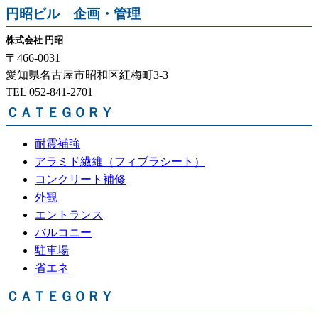
円昭ビル 企画・管理
株式会社 円昭
〒466-0031
愛知県名古屋市昭和区紅梅町3-3
TEL 052-841-2701
ＣＡＴＥＧＯＲＹ
耐震補強
アラミド繊維（フィブラシート）
コンクリート補修
外観
エントランス
バルコニー
駐車場
省エネ
ＣＡＴＥＧＯＲＹ