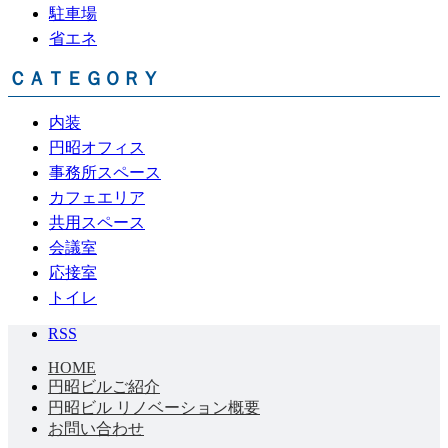
駐車場
省エネ
ＣＡＴＥＧＯＲＹ
内装
円昭オフィス
事務所スペース
カフェエリア
共用スペース
会議室
応接室
トイレ
RSS
HOME
円昭ビルご紹介
円昭ビル リノベーション概要
お問い合わせ