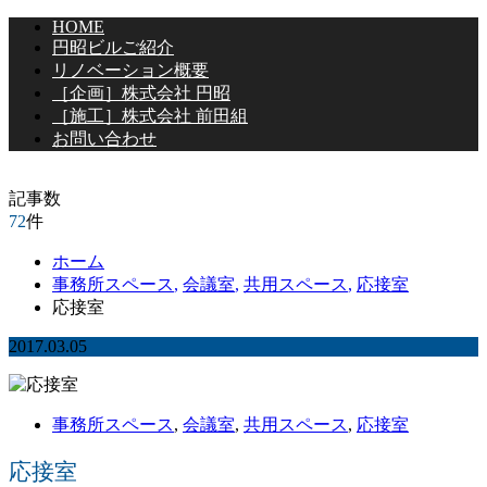
HOME
円昭ビルご紹介
リノベーション概要
［企画］株式会社 円昭
［施工］株式会社 前田組
お問い合わせ
記事数
72
件
ホーム
事務所スペース
,
会議室
,
共用スペース
,
応接室
応接室
2017.03.05
事務所スペース
,
会議室
,
共用スペース
,
応接室
応接室