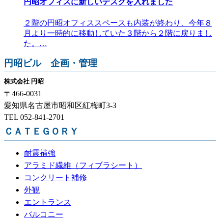
円昭オフィスに新しいデスクを入れました
２階の円昭オフィススペースも内装が終わり、今年８
月より一時的に移動していた３階から２階に戻りまし
た。…
円昭ビル 企画・管理
株式会社 円昭
〒466-0031
愛知県名古屋市昭和区紅梅町3-3
TEL 052-841-2701
ＣＡＴＥＧＯＲＹ
耐震補強
アラミド繊維（フィブラシート）
コンクリート補修
外観
エントランス
バルコニー